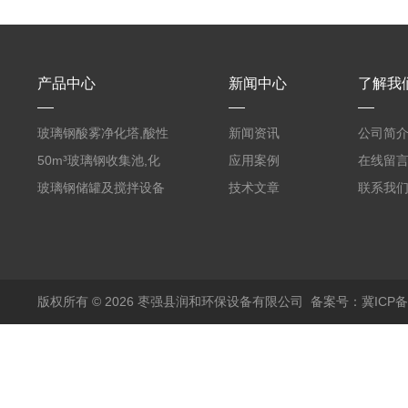
产品中心
新闻中心
了解我
玻璃钢酸雾净化塔,酸性
新闻资讯
公司简
废气洗涤塔处理工艺
50m³玻璃钢收集池,化
应用案例
在线留
粪罐
玻璃钢储罐及搅拌设备
技术文章
联系我
版权所有 © 2026 枣强县润和环保设备有限公司
备案号：冀ICP备1