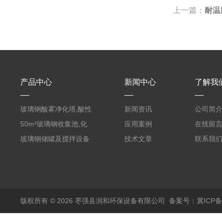
上一篇：
耐温
产品中心
新闻中心
了解我
玻璃钢酸雾净化塔,酸性
新闻资讯
公司简
废气洗涤塔处理工艺
50m³玻璃钢收集池,化
应用案例
在线留
粪罐
玻璃钢储罐及搅拌设备
技术文章
联系我
版权所有 © 2026 枣强县润和环保设备有限公司
备案号：冀ICP备1