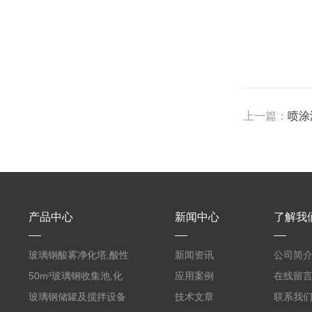
上一篇：
喷涂
产品中心
新闻中心
了解我
玻璃钢酸雾净化塔,酸性
新闻资讯
公司简
废气洗涤塔处理工艺
50m³玻璃钢收集池,化
应用案例
在线留
粪罐
玻璃钢储罐及搅拌设备
技术文章
联系我