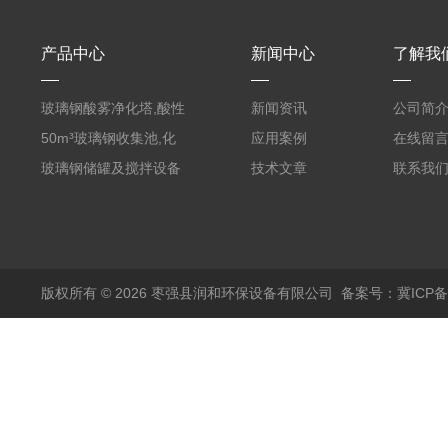
产品中心
新闻中心
了解我
玻璃钢酸雾净化塔,酸性
新闻资讯
公司简
废气洗涤塔处理工艺
50m³玻璃钢收集池,化
应用案例
在线留
粪罐
玻璃钢储罐及搅拌设备
技术文章
联系我
版权所有 © 2026 枣强县润和环保设备有限公司
备案号：冀ICP备1