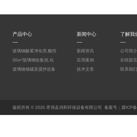
产品中心
新闻中心
了解我
玻璃钢酸雾净化塔,酸性
新闻资讯
公司简
废气洗涤塔处理工艺
50m³玻璃钢收集池,化
应用案例
在线留
粪罐
玻璃钢储罐及搅拌设备
技术文章
联系我
版权所有 © 2026 枣强县润和环保设备有限公司
备案号：冀ICP备1