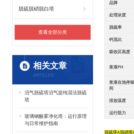
品牌
脱硫脱硝脱白塔
处理浓度
脱硫率
查看全部分类
钙流比
吸收区高度
相关文章
浆液PH
ARTICLES
浆液在池停
间
沼气脱硫塔沼气提纯湿法脱硫
塔
排放温度
运行阻力
玻璃钢酸雾净化塔：运行原理
与日常维护指南
脱硫塔A脱硝塔