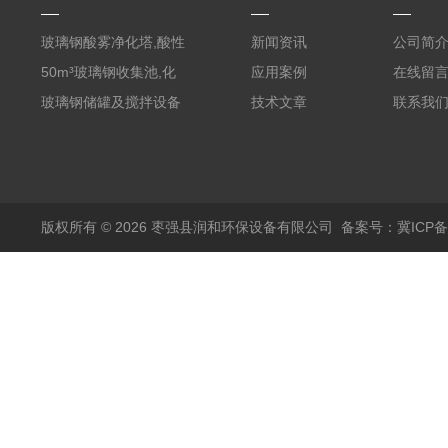
玻璃钢酸雾净化塔,酸性
新闻资讯
公司简
废气洗涤塔处理工艺
50m³玻璃钢收集池,化
应用案例
在线留
粪罐
玻璃钢储罐及搅拌设备
技术文章
联系我
版权所有 © 2026 枣强县润和环保设备有限公司
备案号：冀ICP备1