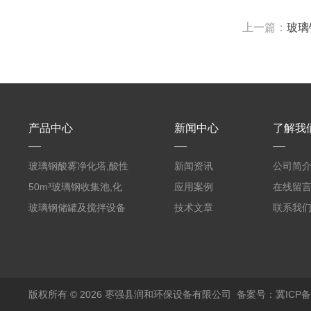
上一篇：
玻璃
产品中心
新闻中心
了解我
玻璃钢酸雾净化塔,酸性
新闻资讯
公司简
废气洗涤塔处理工艺
50m³玻璃钢收集池,化
应用案例
在线留
粪罐
玻璃钢储罐及搅拌设备
技术文章
联系我
版权所有 © 2026 枣强县润和环保设备有限公司
备案号：冀ICP备1