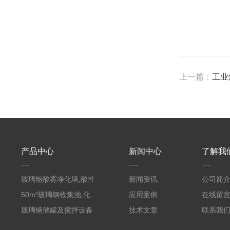
上一篇：
工业
产品中心
新闻中心
了解我
玻璃钢酸雾净化塔,酸性
新闻资讯
公司简
废气洗涤塔处理工艺
50m³玻璃钢收集池,化
应用案例
在线留
粪罐
玻璃钢储罐及搅拌设备
技术文章
联系我