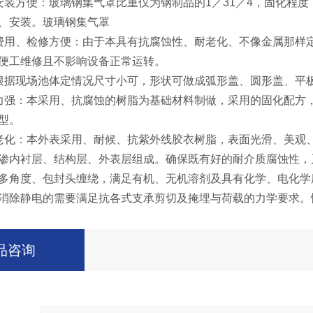
安装方便：玻璃钢集气罩比重仅为钢制品的1／31／4，固化程
、安装。玻璃钢集气罩
费用、检修方便：由于本具有抗腐蚀性、耐老化、不像金属那样
便工维修且不影响设备正常运转。
根据现场池体定情况尺寸小可，形状可做成弧形盖、圆形盖、平
力强：本采用、抗腐蚀的树脂为基础材料制做，采用的固化配方
型。
老化：本外表采用、耐候、抗紫外线胶衣树脂，表面光滑、美观
渗内衬层、结构层、外表层组成。确保既有好的耐介质腐蚀性，
多角度、包封头缠绕，满足有机、无机溶剂及具有化学、电化学
消除静电的需要满足抗各式支承剪切及掩埋与荷载的力学要求。
品咨询