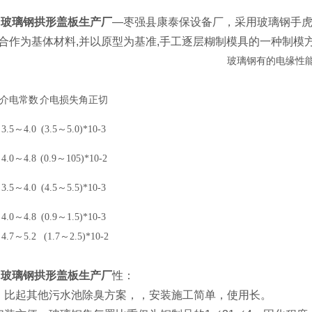
 玻璃钢拱形盖板生产厂
—枣强县康泰保设备厂，采用玻璃钢手虎
合作为基体材料,并以原型为基准,手工逐层糊制模具的一种制模
玻璃钢有的电缘性
介电常数
介电损失角正切
3.5～4.0
(3.5～5.0)*10-3
4.0～4.8
(0.9～105)*10-2
3.5～4.0
(4.5～5.5)*10-3
4.0～4.8
(0.9～1.5)*10-3
4.7～5.2
(1.7～2.5)*10-2
 玻璃钢拱形盖板生产厂
性：
：比起其他污水池除臭方案，，安装施工简单，使用长。