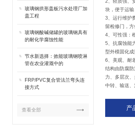
2、轻质强、
玻璃钢拱形盖板污水处理厂加
块，便于运输
盖工程
3、运行维护
留检修门，方
玻璃钢酸碱储罐的玻璃钢具有
4、可性强：
的耐化学腐蚀性能
5、抗腐蚀能
型外模固化成
节水新选择：效能玻璃钢喷淋
6、美观、耐
管在农业灌溉中的
结构由防腐防
力、多层次、
FRP/PVC复合管法兰弯头连
中转、输送、
接方式
产
查看全部