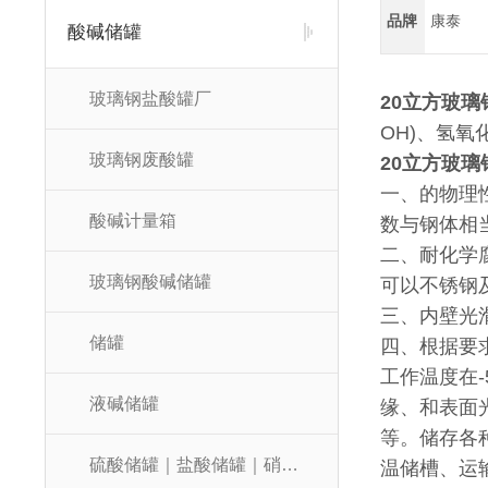
品牌
康泰
酸碱储罐
玻璃钢盐酸罐厂
20立方玻璃
OH)、氢氧
玻璃钢废酸罐
20立方玻璃
一、的物理性
酸碱计量箱
数与钢体相当
二、耐化学
玻璃钢酸碱储罐
可以不锈钢
三、内壁光
储罐
四、根据要
工作温度在-
液碱储罐
缘、和表面
等。储存各
硫酸储罐｜盐酸储罐｜硝酸储罐
温储槽、运