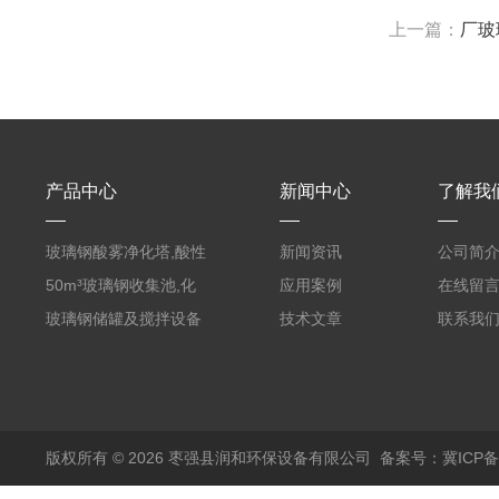
上一篇：
厂玻
产品中心
新闻中心
了解我
玻璃钢酸雾净化塔,酸性
新闻资讯
公司简
废气洗涤塔处理工艺
50m³玻璃钢收集池,化
应用案例
在线留
粪罐
玻璃钢储罐及搅拌设备
技术文章
联系我
版权所有 © 2026 枣强县润和环保设备有限公司
备案号：冀ICP备1