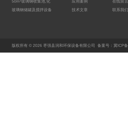
废气洗涤塔处理工艺
50m³玻璃钢收集池,化
应用案例
在线留
粪罐
玻璃钢储罐及搅拌设备
技术文章
联系我
版权所有 © 2026 枣强县润和环保设备有限公司
备案号：冀ICP备1