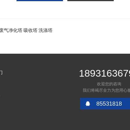
废气净化塔 吸收塔 洗涤塔
189316367
们
欢迎您的咨询
介
我们将竭尽全力为您用心
言
85531818
们