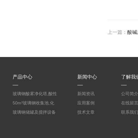
上一篇：
酸碱
产品中心
新闻中心
了解我
玻璃钢酸雾净化塔,酸性
新闻资讯
公司简
废气洗涤塔处理工艺
50m³玻璃钢收集池,化
应用案例
在线留
粪罐
玻璃钢储罐及搅拌设备
技术文章
联系我