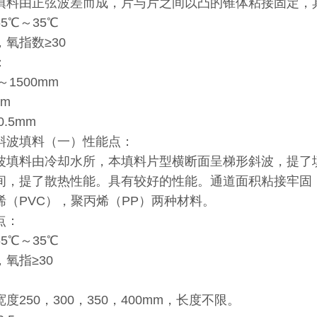
填料由正弦波差而成，片与片之间以凸的锥体粘接固定，
5℃～35℃
氧指数≥30
：
～1500mm
mm
0.5mm
斜波填料（一）性能点：
波填料由冷却水所，本填料片型横断面呈梯形斜波，提了
间，提了散热性能。具有较好的性能。通道面积粘接牢固
烯（PVC），聚丙烯（PP）两种材料。
点：
5℃～35℃
氧指≥30
度250，300，350，400mm，长度不限。