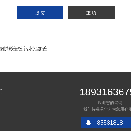
钢拱形盖板|污水池加盖
189316367
们
欢迎您的咨询
介
我们将竭尽全力为您用心
言
85531818
们