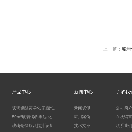
上一篇：
玻璃
产品中心
新闻中心
了解我
玻璃钢酸雾净化塔,酸性
新闻资讯
公司简
废气洗涤塔处理工艺
50m³玻璃钢收集池,化
应用案例
在线留
粪罐
玻璃钢储罐及搅拌设备
技术文章
联系我