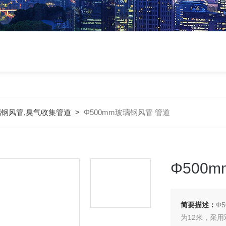
璃钢风管,臭气收集管道
>
Φ500mm玻璃钢风管 管道
Φ500
简要描述：
Φ
为12米，采