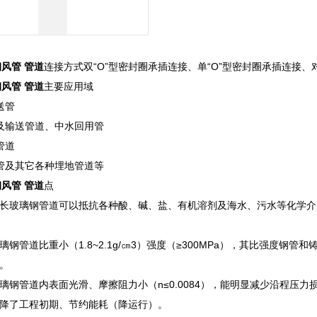
钢风管 管道
连接方式双“O”型密封圈承插连接、单“O”型密封圈承插连接
钢风管 管道
主要应用域
送管
及输送管道、中水回用管
管道
管及其它各种埋地管道等
钢风管 管道
点
长玻璃钢管道可以抵抗各种酸、碱、盐、有机溶剂及海水、污水等化学介
璃钢管道比重小（1.8~2.1g/㎝3）强度（≥300MPa），其比强度
。
璃钢管道内表面光滑、摩擦阻力小（n≤0.0084），能明显减少沿程压
降了工程初期、节约能耗（降运行）。