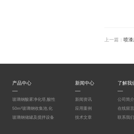
上一篇：
喷漆
产品中心
新闻中心
了解我
玻璃钢酸雾净化塔,酸性
新闻资讯
公司简
废气洗涤塔处理工艺
50m³玻璃钢收集池,化
应用案例
在线留
粪罐
玻璃钢储罐及搅拌设备
技术文章
联系我