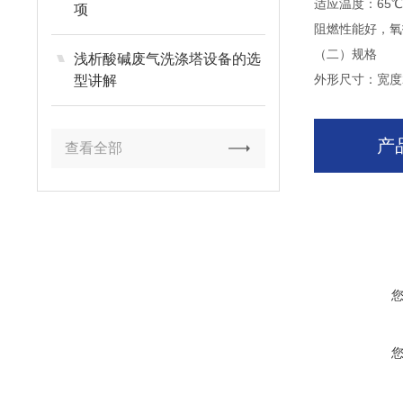
适应温度：65℃
项
阻燃性能好，氧
（二）规格
浅析酸碱废气洗涤塔设备的选
外形尺寸：宽度2
型讲解
产
查看全部